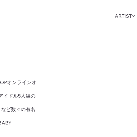
ARTIST
POPオンラインオ
Pアイドル5人組の
K」など数々の有名
ABY